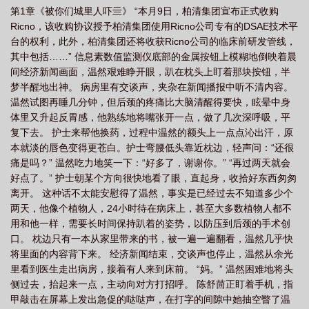
第1章《被你们城里人吓亖》 “本月9日，柏清集团宣布正式收购
费阅读
囚于永夜免费阅读全文by麦香鸡
囚安于心
囚于囚于深海
囚于
Ricno，该收购协议授予柏清集团使用Ricno公司专有的DSAE技术平
永夜目录章节by麦香鸡免费阅读
囚于什么意思
囚于你心
囚于深海by橘子
台的权利，此外，柏清集团还将收获Ricno公司的临床前研发管线，
果酱十八书屋
囚于永夜未删减版完整版麦香鸡
囚于永夜免费旧版全文阅读by
其中包括……” 信息素数值监测仪底部的金属按钮上模糊地倒映着晨
间经济新闻画面，温然艰难睁开眼，趴在枕头上盯着那块按钮，半
麦香鸡呢
囚于黑夜仰望你免费阅读
囚于黑夜仰望你
囚于深海by在线阅
梦半醒地出神。 病房里有交谈声，夹杂在新闻播报中听不清内容。
读
囚于深海免费阅读
囚于永夜by麦香鸡呢长佩全文免费阅读
囚于深海by
温然试图再睡几分钟，但后颈的疼痛比大脑清醒得要快，眩晕中身
橘子果酱
囚于深海全文无删减by
囚于深海by橘子果酱在线阅读
囚于深海
体里又升起反胃感，他熟练地将嘴张开一点，做了几次深呼吸，平
复下去。 护士来帮他换药，过程中温然的额头上一点点沁出汗，原
简介
囚于高塔全文免费阅读
囚 by
囚于永夜免费全文阅读by麦香鸡打印
本就淡的唇色变得更苍白。护士弯腰低头靠近枕边，轻声问：“还很
版
囚于永夜by麦香鸡免费阅读爱书网
囚于心什么意思
囚于北庭译
痛是吗？” 温然吃力地笑一下：“好多了，谢谢你。” “再过两天就会
文
囚安于心免费阅读
好点了。” 护士朝某个方向很快地看了眼，直起身，收拾好东西匆匆
离开。 这种话不太能安慰得了温然，事实是已经过去不知道多少个
两天，他像个植物人，24小时待在病床上，甚至大多数植物人都不
用和他一样，需要长时间保持趴着的姿势，以防压到后颈的手术创
口。 枕边只有一本从家里带来的书，被一遍一遍翻看，温然几乎快
将里面的内容背下来。 经济新闻结束，交谈声也停止，温然从余光
里看到医生走出病房，接着有人来到床前。 “妈。” 温然困难地将头
侧过去，抬起来一点，主动向对方打招呼。 陈舒茴正盯着手机，指
甲敲击在屏幕上发出急促的哒哒声，在打字的间隙中她抽空瞥了温