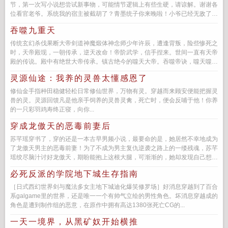
节，第一次写小说想尝试新事物，可能情节逻辑上有些生硬，请谅解。谢谢各
位看官老爷。系统我的宿主被截胡了？青墨统子你来晚啦！小爷已经无敌了！
系统那我不管，...
吞噬九重天
传统玄幻杀伐果断大帝剑道神魔煅体神念师少年许辰，遭逢背叛，险些惨死之
时，天帝殿现，一朝传承，逆天改命！帝阶武学，信手捏来。世间一直有天帝
殿的传说。殿中有绝世大帝传承。镇古绝今的噬天大帝。吞噬帝诀，噬天噬地
噬...
灵源仙途：我养的灵兽太懂感恩了
修仙金手指种田稳健轻松日常修仙世界，万物有灵。穿越而来顾安便能把握灵
兽的灵。灵源回馈凡是他亲手饲养的灵兽灵禽，死亡时，便会反哺于他！你养
的一只彩羽鸡寿终正寝，向你...
穿成龙傲天的恶毒前妻后
苏芊瑶穿书了，穿的还是一本古早男频小说，最要命的是，她居然不幸地成为
了龙傲天男主的恶毒前妻！为了不成为男主复仇逆袭之路上的一缕残魂，苏芊
瑶绞尽脑汁讨好龙傲天，期盼能抱上这根大腿，可渐渐的，她却发现自己想抱
的这个大腿越来越不...
必死反派的学院地下城生存指南
［日式西幻世界剑与魔法多女主地下城迪化爆笑修罗场］好消息穿越到了百合
系galgame里的世界，还是唯一一个有帅气立绘的男性角色。坏消息穿越成的
角色是遭到制作组的恶意，在原作中拥有高达1380张死亡CG的...
一天一境界，从黑矿奴开始横推