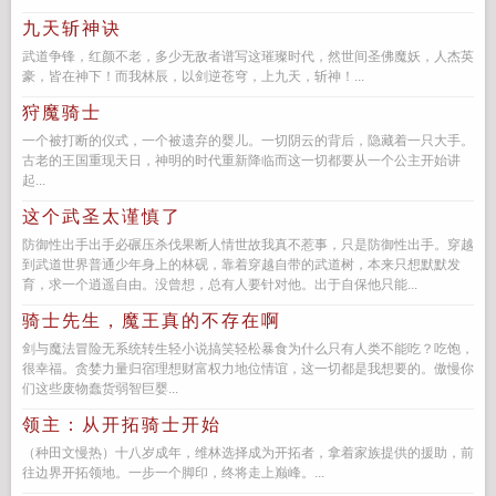
九天斩神诀
武道争锋，红颜不老，多少无敌者谱写这璀璨时代，然世间圣佛魔妖，人杰英
豪，皆在神下！而我林辰，以剑逆苍穹，上九天，斩神！...
狩魔骑士
一个被打断的仪式，一个被遗弃的婴儿。一切阴云的背后，隐藏着一只大手。
古老的王国重现天日，神明的时代重新降临而这一切都要从一个公主开始讲
起...
这个武圣太谨慎了
防御性出手出手必碾压杀伐果断人情世故我真不惹事，只是防御性出手。穿越
到武道世界普通少年身上的林砚，靠着穿越自带的武道树，本来只想默默发
育，求一个逍遥自由。没曾想，总有人要针对他。出于自保他只能...
骑士先生，魔王真的不存在啊
剑与魔法冒险无系统转生轻小说搞笑轻松暴食为什么只有人类不能吃？吃饱，
很幸福。贪婪力量归宿理想财富权力地位情谊，这一切都是我想要的。傲慢你
们这些废物蠢货弱智巨婴...
领主：从开拓骑士开始
（种田文慢热）十八岁成年，维林选择成为开拓者，拿着家族提供的援助，前
往边界开拓领地。一步一个脚印，终将走上巅峰。...