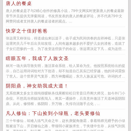
唐人的餐桌
唐人的餐桌是孑与2精心创作的修真小说，79中文网实时更新唐人的餐桌最新
章节并且提供无弹窗阅读，书友所发表的唐人的餐桌评论，并不代表79中文
网赞同或者支持唐人的餐桌读者的观点。...
快穿之十佳好爸爸
张远霄又称张仙，得道成仙来以送子，佑子成为民间供奉的吉祥神袛，只是张
远霄闭关几千年后出关却发现，人间有越来越多的不爱护儿女的渣爸，造就了
子女们悲惨的一生，为了改变这些孩子的命运，张远霄决定下凡，成为这些渣
爸注...
瞎眼五年，我成了人族文圣
林河一场大病导致失明，激活算命系统，给人算命为生。他按照系统给出的提
示，自己运用诗词给对方下批语，却不知道自己其实已经穿越，他的诗词震惊
了世人。这个世界灵气复苏，西方神魔崛起，东方人族岌岌可危。诗词的才气
可以转为强大攻击力，只...
阴阳鼎，神女助我成大道！
无系统爽文多女主很纯很暧昧杀伐果断轻松日常昔日丹阁大师兄，如今外门小
杂役。不想高冷师姐深夜闯入，将其一通操作，吕良意外激活了天道神器阴阳
鼎。从此，修情根，炼阴阳，升万物，失传功法随手点化，...
凡人修仙：下山捡到小绿瓶，老头要修仙
三十年修仙，却难入练气天命之年，赵长庚鬓角微霜，拿着韩师兄赠予的小绿
瓶被迫下山，开启修仙之路，带领弱小家族求生，于夹缝中生存，从练气到筑