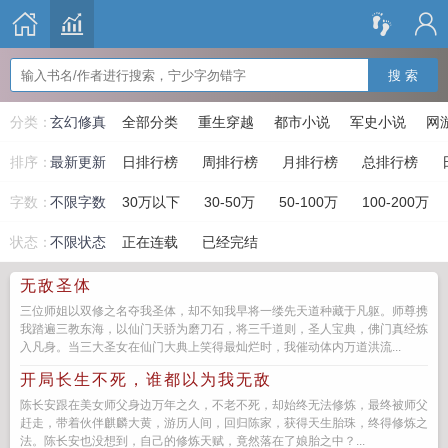
搜 索
分类：
玄幻修真
全部分类
重生穿越
都市小说
军史小说
网
排序：
最新更新
日排行榜
周排行榜
月排行榜
总排行榜
字数：
不限字数
30万以下
30-50万
50-100万
100-200万
状态：
不限状态
正在连载
已经完结
无敌圣体
三位师姐以双修之名夺我圣体，却不知我早将一缕先天道种藏于凡躯。师尊携
我踏遍三教东海，以仙门天骄为磨刀石，将三千道则，圣人宝典，佛门真经炼
入凡身。当三大圣女在仙门大典上笑得最灿烂时，我催动体内万道洪流...
开局长生不死，谁都以为我无敌
陈长安跟在美女师父身边万年之久，不老不死，却始终无法修炼，最终被师父
赶走，带着伙伴麒麟大黄，游历人间，回归陈家，获得天生胎珠，终得修炼之
法。陈长安也没想到，自己的修炼天赋，竟然落在了娘胎之中？...