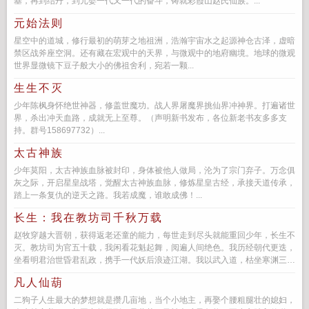
基，再到结丹，到元婴一代又一代的奋斗，铸就彩霞山赵氏仙族。...
元始法则
星空中的道城，修行最初的萌芽之地祖洲，浩瀚宇宙水之起源神仓古泽，虚暗
禁区战斧座空洞。还有藏在宏观中的天界，与微观中的地府幽境。地球的微观
世界显微镜下豆子般大小的佛祖舍利，宛若一颗...
生生不灭
少年陈枫身怀绝世神器，修盖世魔功。战人界屠魔界挑仙界冲神界。打遍诸世
界，杀出冲天血路，成就无上至尊。（声明新书发布，各位新老书友多多支
持。群号158697732）...
太古神族
少年莫阳，太古神族血脉被封印，身体被他人做局，沦为了宗门弃子。万念俱
灰之际，开启星皇战塔，觉醒太古神族血脉，修炼星皇古经，承接天道传承，
踏上一条复仇的逆天之路。我若成魔，谁敢成佛！...
长生：我在教坊司千秋万载
赵牧穿越大晋朝，获得返老还童的能力，每世走到尽头就能重回少年，长生不
灭。教坊司为官五十载，我闲看花魁起舞，阅遍人间绝色。我历经朝代更迭，
坐看明君治世昏君乱政，携手一代妖后浪迹江湖。我以武入道，枯坐寒渊三千
载，一朝执剑，横压万古诸天...
凡人仙葫
二狗子人生最大的梦想就是攒几亩地，当个小地主，再娶个腰粗腿壮的媳妇，