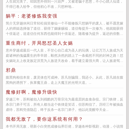
人生就完美了。却因意外得到一只葫芦，又被老骗子忽悠，不小心踏入仙道，
不得已卷入纷争，但他初心不改，只想种地...
躺平：老婆修炼我变强
简介无穿越休闲日常轻松搞笑修仙一个不能修炼只想躺平的废人，被不愿意嫁
人的师姐选择做了道侣，获得了姻缘赐福，道侣每提升一次修为，他就能获得
十倍返还，送道侣任何东西也能得到十倍返还。随着修为提升，返还的倍数也
会增加。从此，韩...
重生商纣，开局怒怼圣人女娲
意外穿越成最后一代人皇，不甘心自己成为圣人的玩偶，让亿万万人族成为天
庭诸神的傀儡重生的帝辛踏，毅然决然的踏上了一条截然不同的封神之路！怼
女娲叱太上收龙族定洪荒为人族逆天改命，着手建立最强大商，让人族凌驾于
诸神之上，让人...
邪鼎
腹黑狗相信本皇，废灵体也可成神。苏凡别骗我，我还小。从此，苏凡就在腹
黑狗的诱拐下，执掌魔王鼎，走上大魔王的光明大道。...
魔修好啊，魔修升级快
穿越三年，苏阎被劫入到残酷的万骨宗沦为最底层的血食杂役。宗门铁律，反
杀宗门弟子可活，所有人都当这个铁律是笑话，但苏阎信了。历经三年被抽血
虐待，苏阎凭借隐忍，终于反杀一名宗门弟子。他以此觉醒夺天金...
我都无敌了，要你这系统有何用？
本书开局无敌，萌新小白突然成修仙界巨佬，穿越各种影视剧，动漫，小说情