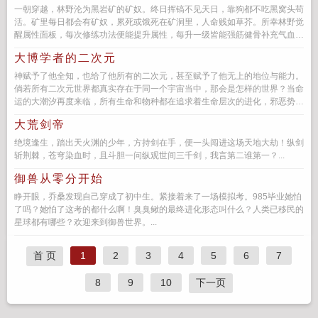
一朝穿越，林野沦为黑岩矿的矿奴。终日挥镐不见天日，靠狗都不吃黑窝头苟
活。矿里每日都会有矿奴，累死或饿死在矿洞里，人命贱如草芥。所幸林野觉
醒属性面板，每次修练功法便能提升属性，每升一级皆能强筋健骨补充气血，
每一滴汗水都有回...
大博学者的二次元
神赋予了他全知，也给了他所有的二次元，甚至赋予了他无上的地位与能力。
倘若所有二次元世界都真实存在于同一个宇宙当中，那会是怎样的世界？当命
运的大潮汐再度来临，所有生命和物种都在追求着生命层次的进化，邪恶势力
却也开始苏醒！生存？进化？毁...
大荒剑帝
绝境逢生，踏出天火渊的少年，方持剑在手，便一头闯进这场天地大劫！纵剑
斩荆棘，苍穹染血时，且斗胆一问纵观世间三千剑，我言第二谁第一？...
御兽从零分开始
睁开眼，乔桑发现自己穿成了初中生。紧接着来了一场模拟考。985毕业她怕
了吗？她怕了这考的都什么啊！臭臭鳅的最终进化形态叫什么？人类已移民的
星球都有哪些？欢迎来到御兽世界。...
首 页
1
2
3
4
5
6
7
8
9
10
下一页