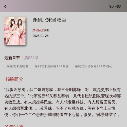
加入书架
穿到北宋当权臣
醉酒花间
/著
2026-01-23
最新章节：
第831章
穿越北宋当明君
穿到北宋当权臣TXT百度
穿到北宋当权臣TXT醉酒花
间
穿到北宋当权臣晋江
穿到北宋当权臣TXT
穿到北宋当权臣 笔趣
书籍简介
阁
穿到北宋当权臣全文免费阅读
穿到北宋当捕快
穿到北宋当权臣by醉酒
“我爹叫苏洵，我二哥叫苏轼，我三哥叫苏辙，对，就是史书上很有
花间
穿到北宋当权臣百度
穿到北宋当权臣 格格党
穿到北宋当权臣醉酒花
名的那三个。”北宋富庶却又积贫积弱，几代君臣试图改变现状却都
间免费
穿到北宋开饭馆全文免费阅读
找一部穿越到北宋当王爷
穿到北宋当
功败垂成。有人想改善民生、有人想发展科技、有人想富国富民、
权臣醉酒花间
穿到北宋当权臣txt
有人想强军北伐……苏景殊：管不了权就管钱，等在下当上三司
使，你们一个二个怎麽折腾都得看在下心情，微笑。*苏景殊穿了，
穿到一个到处都是大佬的时代。他二哥苏轼，史上有名的吃货，不