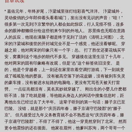
是被贬就是在被贬的路上。他三哥苏辙，史上有名的兄控，不是在
首章试读
捞哥哥就是在捞哥哥的路上。“那什麽，捞一个是捞，捞两个也是
* 嘉佑元年，年终岁尾，汴梁城里张灯结彩喜气洋洋。 汴梁城外，
捞，你就连我一起捞呗，哥哥哥、君子动口不动手、不能揪耳朵嗷
灵动俊俏的少年郎仰着头看着城门，发出没有见识的声音：“哇！”
嗷嗷！！！”-划重点-：1.主角独自美丽莫得cp，自带金手指种田游
很多第一次见到汴京繁华的人都会如此惊叹，行人见怪不怪，连多
戏系统，综七侠五义。2.架空背景，剧情乱七八糟什麽都有，人物年
余的眼神都懒得分给这些初来乍到的外地人。 苏景殊也无暇在意路
龄生平有调整。
人的反应，他现在满脑子都是终于见到了活的《清明上河图》，北
宋的汴梁城和後世的开封城完全不是一个感觉，他还没看够呢。 穿
越之前，他对两宋的印象只有一个字：怂。 打了胜仗还要花钱买平
安，窝囊到这个地步的朝代不多见。 穿越後在这里生活了十几年，
他对两宋的固有印象略有改观，但是“怂”这个标签依旧没变。 是
的，他是个穿越者，上一刻还在家里吹着空调打游戏，下一刻就变
成了呱呱坠地的婴孩。 没有被高空落下的花盆砸，没有被刹车失灵
的豪车撞，没有被进水短路的电脑电，更没有咒骂苍天被天打雷
劈。 一点征兆都没有，莫名其妙就穿越了。 刚出生的小婴儿什麽都
听不清，除了吃就是睡，等他能从身边人的闲话中搜集信息时，距
离他出生已经过去了大半年。 这辈子听到的第一句话：滕子京已至
巴陵。 没错，就是那个“庆历四年春，滕子京谪守巴陵郡”的“滕子
京”。 但凡接受过九年义务教育就不会不熟悉这句“庆历四年春，滕
子京谪守巴陵郡”，不得了不得了，他这一穿竟然穿到了北宋。 然而
更令他震惊的还在後面。 他家在眉州，他爹叫苏洵，两个哥哥一个