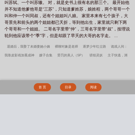
叫苏轼、一个叫苏辙。 对，就是史书上很有名的那三个。 最开始他
并不知道他爹他哥是“三苏”，只知道爹姓苏，娘姓程，两个哥哥一个
叫和仲一个叫同叔，还有个姐姐叫八娘。 家里本来有七个孩子，大
哥景先和前头的两个姐姐都已夭折，等到他出生，家里就只剩下两
个哥哥和一个姐姐。 二哥名字里带“仲”，三哥名字里带“叔”，按理说
轮到他应该带个“季”字，但是却跟了早夭的大哥的名字走。 ...
退婚后，我娶了未婚妻她小姨
裸聊对象是老师
逐梦少年红尘路
诡戏人间：
我靠皮影戏加冕成神
嫂子合集
受罚的美人（SP）
骄焰灵妖
主子快逃，洲
主她要招你做赘婿
合成系巫师
身穿古代，我有房有电还有系统宠
红尘都市
塞上曲
拉拉的sm生活1-3部+外传
守一
星际都市追梦
异兽入侵：我成了邪
教boss！
中年离婚，我嫁豪门红遍全网
听懂动物心声后，全世界毛绒绒集体红
首 页
目录
阅读
温
地下室实录(H)
我的艳遇生涯
绝对占有(父女)烧火虾笔趣阁无弹窗
主角楚
璃徐砚周全集阅读
村医进城谁动我老婆我干谁周宇林洛洛
周宇林洛洛笔趣阁全
文
魔法帝国两万年
骚曼丢了幸福的猪小说江川江曼未删减完整版
婚轨by丢了
搜 索
幸福的猪笔趣阁无弹窗
软清by丢了幸福的猪结局番外
楚璃徐砚周笔趣阁无弹窗
周宇林洛洛护花天医