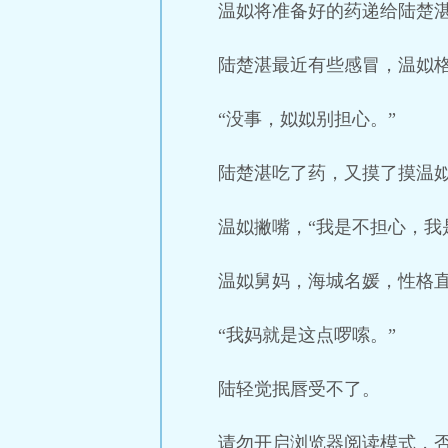
温姒将准备好的药递给陆楚
陆楚湛最近有些感冒，温姒
“没事，姒姒别担心。”
陆楚湛吃了药，又摸了摸温
温姒撇嘴，“我是不担心，我
温姒舅妈，海城名媛，性格
“我妈就是这点啰嗦。”
陆轻觉抿唇受不了。
请勿开启浏览器阅读模式，