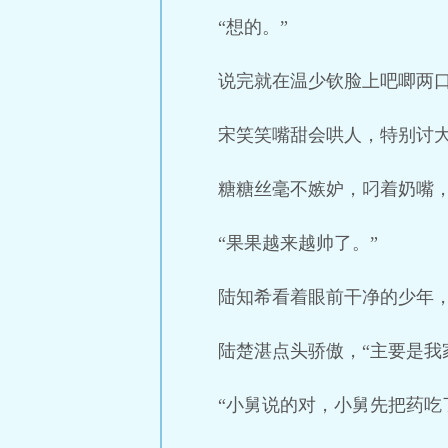
“想的。”
说完就在温少钦脸上吧唧两
宋笑笑嘴甜会哄人，特别讨
糖糖丝毫不嫉妒，叼着奶嘴
“果果越来越帅了。”
陆知希看着眼前干净的少年
陆楚湛点头骄傲，“主要是我
“小舅说的对，小舅先把药吃