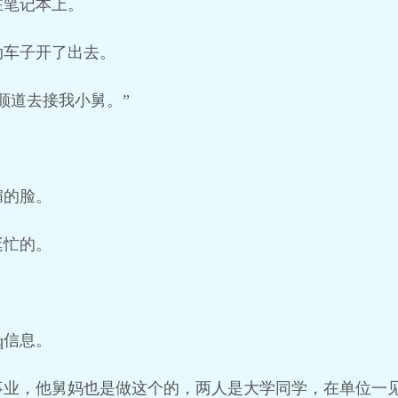
在笔记本上。
动车子开了出去。
顺道去接我小舅。”
媚的脸。
挺忙的。
q信息。
事业，他舅妈也是做这个的，两人是大学同学，在单位一