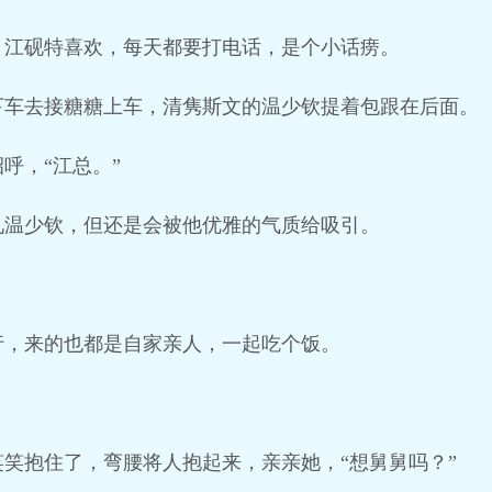
，江砚特喜欢，每天都要打电话，是个小话痨。
下车去接糖糖上车，清隽斯文的温少钦提着包跟在后面。
呼，“江总。”
见温少钦，但还是会被他优雅的气质给吸引。
行，来的也都是自家亲人，一起吃个饭。
笑抱住了，弯腰将人抱起来，亲亲她，“想舅舅吗？”