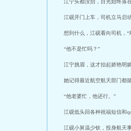
江宁头都没抬，目光始终落
江砚开门上车，司机立马启
想到什么，江砚看向司机，“
“他不是忙吗？”
江宁挑眉，这才抬起娇艳明
她记得最近航空航天部门都
“他老婆忙，他还行。”
江砚低头回各种祝福短信和q
江砚小舅温少钦，投身航天