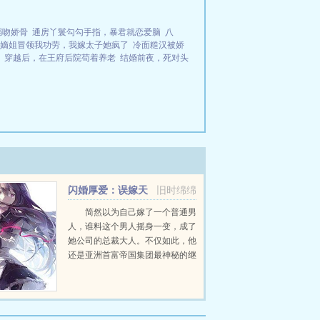
溺吻娇骨
通房丫鬟勾勾手指，暴君就恋爱脑
八
嫡姐冒领我功劳，我嫁太子她疯了
冷面糙汉被娇
穿越后，在王府后院苟着养老
结婚前夜，死对头
闪婚厚爱：误嫁天
旧时绵绵
价老公
简然以为自己嫁了一个普通男
人，谁料这个男人摇身一变，成了
她公司的总裁大人。不仅如此，他
还是亚洲首富帝国集团最神秘的继
承者。人前，他是杀伐果断冷血无
情的商业帝国掌舵者。人后，他是
一头披着羊皮的狼，把她啃得连骨
头也不剩。...