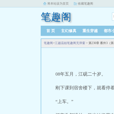
将本站设为首页
收藏笔趣阁
笔趣阁
首 页
玄幻修真
重生穿越
都市
笔趣阁
>
江越温姒笔趣阁无弹窗
> 第230章 番外3（
08年五月，江砚二十岁。
刚下课到宿舍楼下，就看停
“上车。”