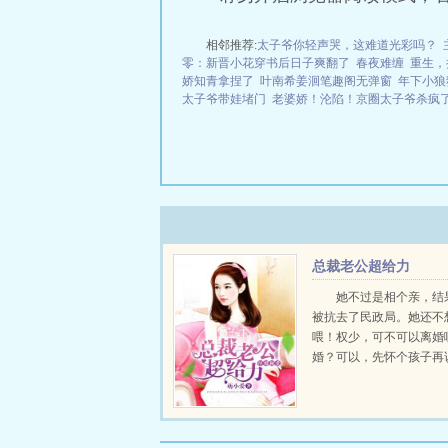
相邻推荐:
太子爷你轻声哭，这难道光彩吗？
零：新晋小花穿书后日子爽翻了
春夜难缠
重生，
娇知青拿捏了
叶南希姜洄笔趣阁无弹窗
年下小狼
太子爷带娃堵门
老婆娇！沦陷！京圈太子爷杀疯
总裁老公超给力
她不过是相个亲，结
被抗去了民政局。她还不
喂！权少，可不可以离婚
婚？可以，先怀个孩子再说。