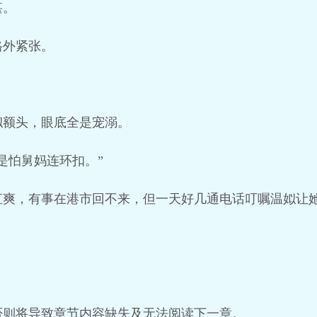
湛。
格外紧张。
姒额头，眼底全是宠溺。
是怕舅妈连环扣。”
直爽，有事在港市回不来，但一天好几通电话叮嘱温姒让
否则将导致章节内容缺失及无法阅读下一章。