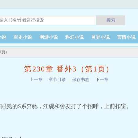
搜索
小说
军史小说
网游小说
科幻小说
灵异小说
言情小说
第1页）
第230章 番外3（第1页）
上一章
章节目录
保存书签
下一章
着眼熟的S系奔驰，江砚和舍友打了个招呼，上前扣窗。