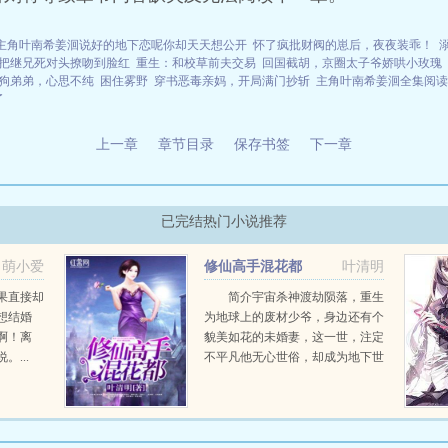
主角叶南希姜洄说好的地下恋呢你却天天想公开
怀了疯批财阀的崽后，夜夜装乖！
把继兄死对头撩吻到脸红
重生：和校草前夫交易
回国截胡，京圈太子爷娇哄小玫瑰
狗弟弟，心思不纯
困住雾野
穿书恶毒亲妈，开局满门抄斩
主角叶南希姜洄全集阅读
了
上一章
章节目录
保存书签
下一章
已完结热门小说推荐
萌小爱
修仙高手混花都
叶清明
果直接却
简介宇宙杀神渡劫陨落，重生
想结婚
为地球上的废材少爷，身边还有个
啊！离
貌美如花的未婚妻，这一世，注定
...
不平凡他无心世俗，却成为地下世
界的王者他医术无双，让无数人
千...