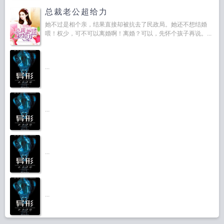
总裁老公超给力
她不过是相个亲，结果直接却被抗去了民政局。她还不想结婚
喂！权少，可不可以离婚啊！离婚？可以，先怀个孩子再说。...
...
...
...
...