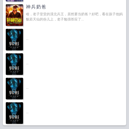
神兵奶爸
啥，老子堂堂的漠北兵王，居然要当奶爸？好吧，看在孩子他妈
貌若天仙的份儿上，老子勉强答应了...
...
...
...
...